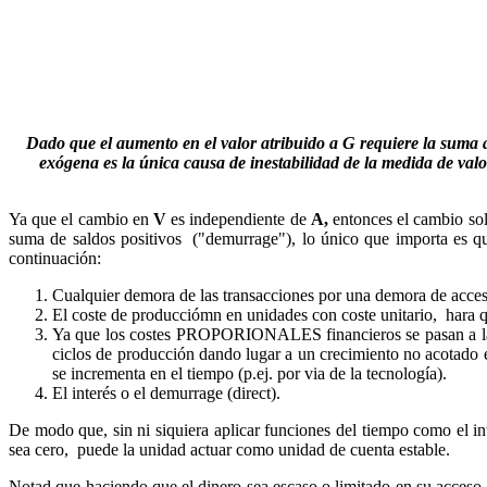
Dado que el aumento en el valor atribuido a G requiere la suma 
exógena es la única causa de inestabilidad de la medida de valor
Ya que el cambio en
V
es independiente de
A,
entonces el cambio sol
suma de saldos positivos ("demurrage"), lo único que importa es que
continuación
:
Cualquier demora de las transacciones por una demora de acceso 
El coste de producciómn en unidades con coste unitario, 
Ya que los costes PROPORIONALES financieros se pasan a la si
ciclos de producción dando lugar a un crecimiento no acotado e
se incrementa en el tiempo (p.ej. por via de la tecnología).
El interés o el demurrage (direct).
De modo que, sin ni siquiera aplicar funciones del tiempo como el int
sea cero, puede la unidad actuar como unidad de cuenta estable.
Notad que haciendo que el dinero sea escaso o limitado en su acceso s