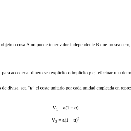
 objeto o cosa A no puede tener valor independente B que no sea cero, 
 para acceder al dinero sea explícito o implícito p.ej. efectuar una demo
 de divisa, sea "
u
" el coste unitario por cada unidad empleada en repre
V
=
a
(1 +
u
)
1
2
V
=
a
(1 +
u
)
2
n