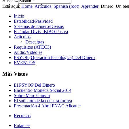
Buscar...
Está aquí:
Home
Artículos
Spanish (root)
Aprender
Dinero: Un bie
Inicio
Estabilidad/Pasividad
Sistemas de Dinero/Divisas
Estándar Divisa BIBO Pasiva
Artículos
Descargas
Requisitos (ATEC3)
Audio/Video es
PSYOP (Operación Psicológica) Del Dinero
EVENTOS
Más Vistos
El PSYOP Del Dinero
Encuentro Moneda Social 2014
Sobre Marc Gauvin
El sutil arte de la censura furtiva
Presentación 4 Abril FNAC Alicante
Recursos
Enlances