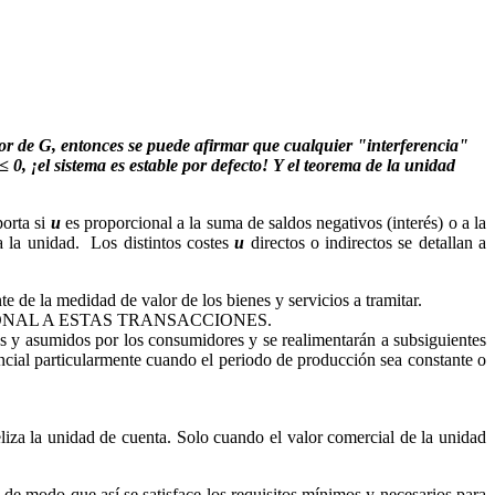
or de G, entonces se puede afirmar que cualquier "interferencia"
 0, ¡el sistema es estable por defecto! Y el teorema de la unidad
porta si
u
es proporcional a la suma de saldos negativos (interés) o a la
a la unidad. Los distintos costes
u
directos o indirectos se detallan a
 de la medidad de valor de los bienes y servicios a tramitar.
PROPORCIONAL A ESTAS TRANSACCIONES.
 y asumidos por los consumidores y se realimentarán a subsiguientes
encial particularmente cuando el periodo de producción sea constante o
eliza la unidad de cuenta. Solo cuando el valor comercial de la unidad
 de modo que así se satisface los requisitos mínimos y necesarios para