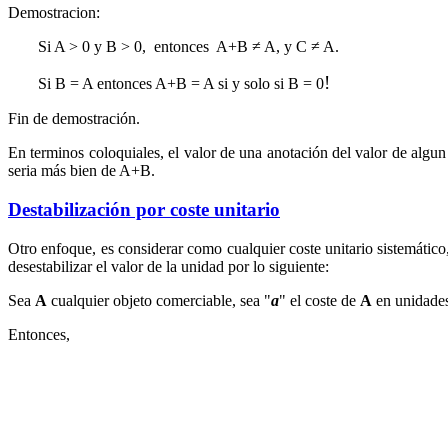
Demostracion:
Si A > 0 y B > 0, entonces A+B ≠ A, y C ≠ A.
!
Si B = A entonces A+B = A si y solo si B = 0
Fin de demostración.
En terminos coloquiales, el valor de una anotación del valor de algun
seria más bien de A+B.
Destabilización por coste unitario
Otro enfoque, es considerar como cualquier coste unitario sistemático,
desestabilizar el valor de la unidad por lo siguiente:
Sea
A
cualquier objeto comerciable, sea "
a
" el coste de
A
en unidades
Entonces,