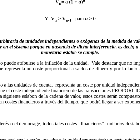
V
=
a
(1 +
u
)
n
Y
V
>
V
para
u
> 0
n
n-1
arbitraria de unidades independientes o exógenas de la medida de val
 en el sistema porque en ausencia de dicha interferencia, es decir, u ≤
monetaria estable se cumple.
o puede atribuirse a la inflación de la unidad. Vale destacar que no im
 representa un coste proporcional a saldos de dinero y por lo tanto 
a las unidades de cuenta, representa un coste por unidad independiente
hara que el coste independiente financiero de las transacciones 
guiente eslabon de la cadena de valor, estos costes serán compuestos
n costes financieros a través del tiempo, que podrá llegar a ser expon
erés o el demurrage, todos tales costes "financieros" unitarios destab
ea cual sea la razón, acceder a la unidad representará un coste mínimo