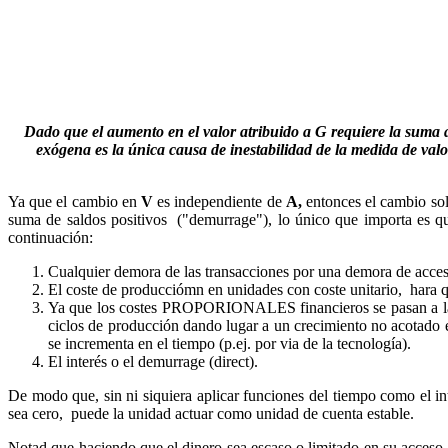
Dado que el aumento en el valor atribuido a G requiere la suma 
exógena es la única causa de inestabilidad de la medida de valor
Ya que el cambio en
V
es independiente de
A,
entonces el cambio sol
suma de saldos positivos ("demurrage"), lo único que importa es que
continuación
:
Cualquier demora de las transacciones por una demora de acceso 
El coste de producciómn en unidades con coste unitario, 
Ya que los costes PROPORIONALES financieros se pasan a la si
ciclos de producción dando lugar a un crecimiento no acotado e
se incrementa en el tiempo (p.ej. por via de la tecnología).
El interés o el demurrage (direct).
De modo que, sin ni siquiera aplicar funciones del tiempo como el int
sea cero, puede la unidad actuar como unidad de cuenta estable.
Notad que haciendo que el dinero sea escaso o limitado en su acceso s