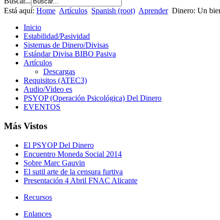
Buscar...
Está aquí:
Home
Artículos
Spanish (root)
Aprender
Dinero: Un bie
Inicio
Estabilidad/Pasividad
Sistemas de Dinero/Divisas
Estándar Divisa BIBO Pasiva
Artículos
Descargas
Requisitos (ATEC3)
Audio/Video es
PSYOP (Operación Psicológica) Del Dinero
EVENTOS
Más Vistos
El PSYOP Del Dinero
Encuentro Moneda Social 2014
Sobre Marc Gauvin
El sutil arte de la censura furtiva
Presentación 4 Abril FNAC Alicante
Recursos
Enlances