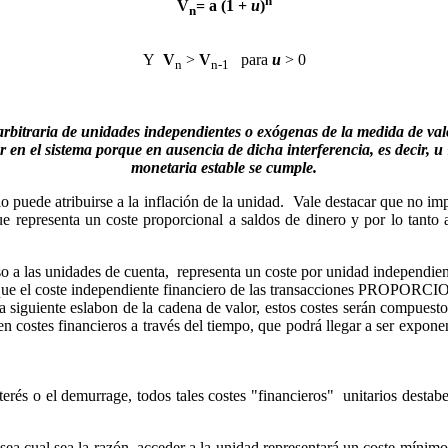
V
=
a
(1 +
u
)
n
Y
V
>
V
para
u
> 0
n
n-1
arbitraria de unidades independientes o exógenas de la medida de val
 en el sistema porque en ausencia de dicha interferencia, es decir, u ≤
monetaria estable se cumple.
o puede atribuirse a la inflación de la unidad. Vale destacar que no im
 representa un coste proporcional a saldos de dinero y por lo tanto 
a las unidades de cuenta, representa un coste por unidad independiente
hara que el coste independiente financiero de las transacciones 
guiente eslabon de la cadena de valor, estos costes serán compuestos
n costes financieros a través del tiempo, que podrá llegar a ser expon
erés o el demurrage, todos tales costes "financieros" unitarios destab
ea cual sea la razón, acceder a la unidad representará un coste mínimo