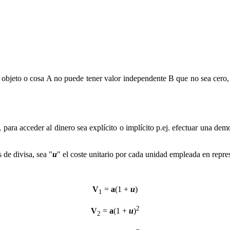
 objeto o cosa A no puede tener valor independente B que no sea cero, 
 para acceder al dinero sea explícito o implícito p.ej. efectuar una demo
 de divisa, sea "
u
" el coste unitario por cada unidad empleada en repre
V
=
a
(1 +
u
)
1
2
V
=
a
(1 +
u
)
2
n