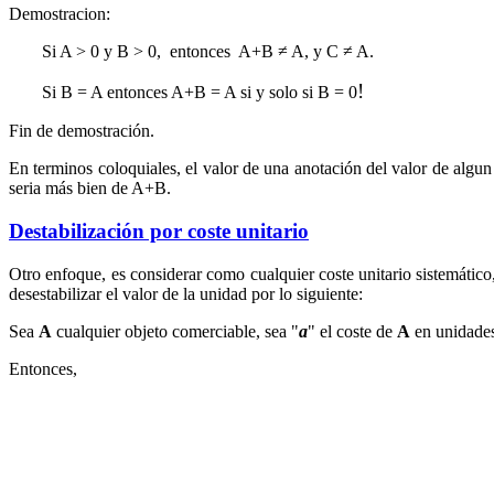
Demostracion:
Si A > 0 y B > 0, entonces A+B ≠ A, y C ≠ A.
!
Si B = A entonces A+B = A si y solo si B = 0
Fin de demostración.
En terminos coloquiales, el valor de una anotación del valor de algun
seria más bien de A+B.
Destabilización por coste unitario
Otro enfoque, es considerar como cualquier coste unitario sistemático,
desestabilizar el valor de la unidad por lo siguiente:
Sea
A
cualquier objeto comerciable, sea "
a
" el coste de
A
en unidades
Entonces,